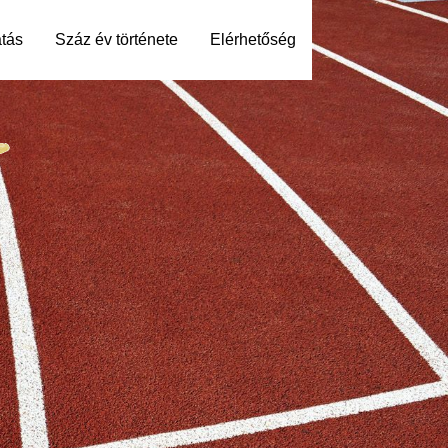
tás
Száz év története
Elérhetőség