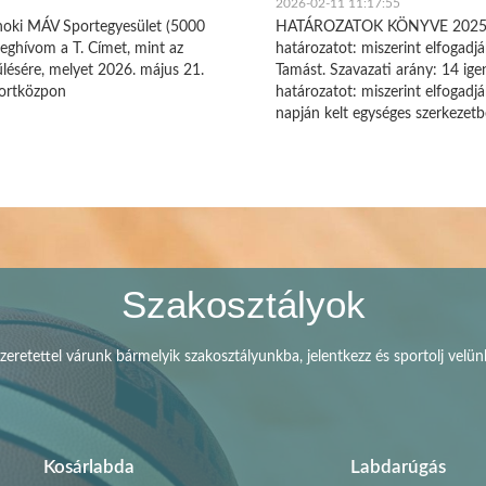
2026-02-11 11:17:55
noki MÁV Sportegyesület (5000
HATÁROZATOK KÖNYVE 2025. n
eghívom a T. Címet, mint az
határozatot: miszerint elfogad
űlésére, melyet 2026. május 21.
Tamást. Szavazati arány: 14 ig
portközpon
határozatot: miszerint elfogad
napján kelt egységes szerkezet
Szakosztályok
zeretettel várunk bármelyik szakosztályunkba, jelentkezz és sportolj velün
Kosárlabda
Labdarúgás