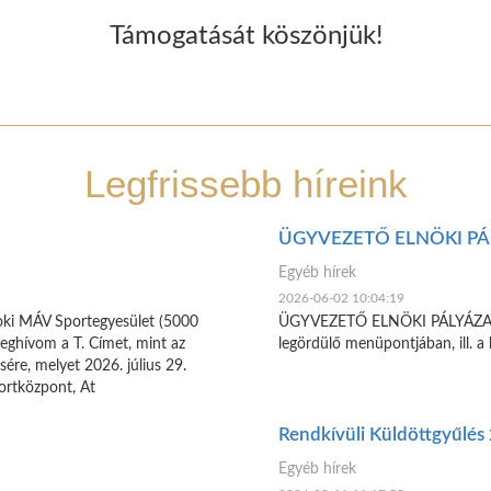
Támogatását köszönjük!
Legfrissebb híreink
ÜGYVEZETŐ ELNÖKI PÁ
Egyéb hírek
2026-06-02 10:04:19
noki MÁV Sportegyesület (5000
ÜGYVEZETŐ ELNÖKI PÁLYÁZAT ré
eghívom a T. Címet, mint az
legördülő menüpontjában, ill. a 
sére, melyet 2026. július 29.
ortközpont, At
Rendkívüli Küldöttgyűlés
Egyéb hírek