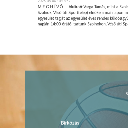
2026-05-06 10:18:57
M E G H Í V Ó Alulírott Varga Tamás, mint a Szol
Szolnok, Véső úti Sporttelep) elnöke a mai napon m
egyesület tagját az egyesület éves rendes küldöttgy
napján 14:00 órától tartunk Szolnokon, Véső úti S
S
Birkózás