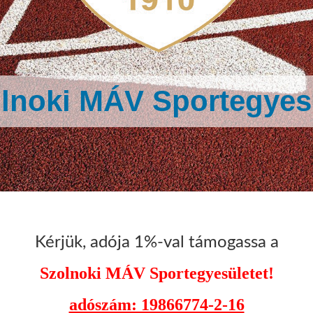
lnoki MÁV Sportegyes
Kérjük, adója 1%-val támogassa a
Szolnoki MÁV Sportegyesületet!
adószám: 19866774-2-16