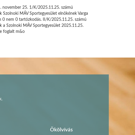
ovember 25. 1/K/2025.11.25. számú
ják Szolnoki MÁV Sportegyesület elnökének Varga
en 0 nem 0 tartózkodás. II/K/2025.11.25. számú
ják a Szolnoki MÁV Sportegyesület 2025.11.25.
be foglalt m&o
k.
Ökölvívás