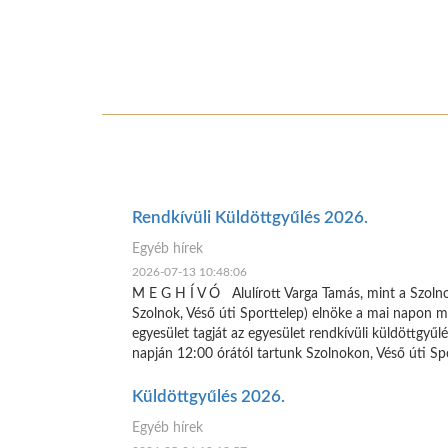
Rendkívüli Küldöttgyűlés 2026.
Egyéb hírek
2026-07-13 10:48:06
M E G H Í V Ó Alulírott Varga Tamás, mint a Szol
Szolnok, Véső úti Sporttelep) elnöke a mai napon m
egyesület tagját az egyesület rendkívüli küldöttgyűlé
napján 12:00 órától tartunk Szolnokon, Véső úti Sp
Küldöttgyűlés 2026.
Egyéb hírek