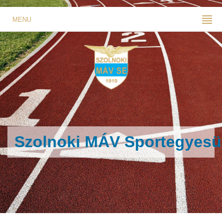
MENU
Szolnoki MÁV Sportegyesü