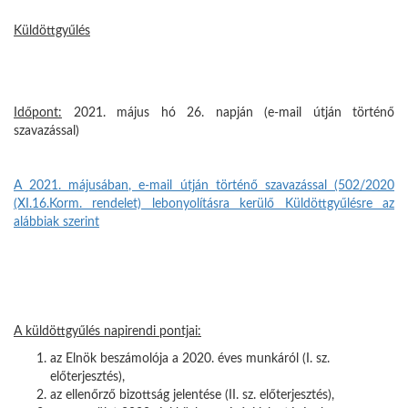
Küldöttgyűlés
Időpont:
2021. május hó 26. napján (e-mail útján történő
szavazással)
A 2021. májusában, e-mail útján történő szavazással (502/2020
(XI.16.Korm. rendelet) lebonyolításra kerülő Küldöttgyűlésre az
alábbiak szerint
A küldöttgyűlés napirendi pontjai:
az Elnök beszámolója a 2020. éves munkáról (I. sz.
előterjesztés),
az ellenőrző bizottság jelentése (II. sz. előterjesztés),