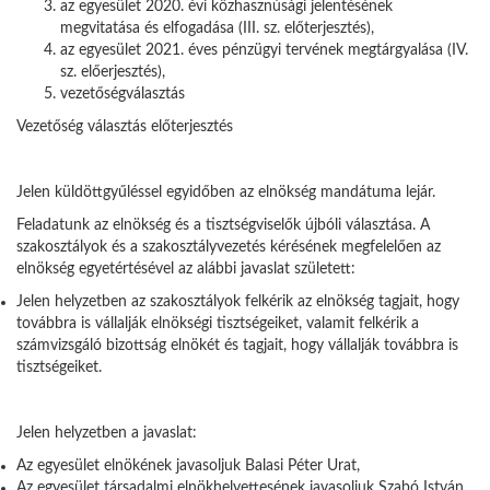
az egyesület 2020. évi közhasznúsági jelentésének
megvitatása és elfogadása (III. sz. előterjesztés),
az egyesület 2021. éves pénzügyi tervének megtárgyalása (IV.
sz. előerjesztés),
vezetőségválasztás
Vezetőség választás előterjesztés
Jelen küldöttgyűléssel egyidőben az elnökség mandátuma lejár.
Feladatunk az elnökség és a tisztségviselők újbóli választása. A
szakosztályok és a szakosztályvezetés kérésének megfelelően az
elnökség egyetértésével az alábbi javaslat született:
Jelen helyzetben az szakosztályok felkérik az elnökség tagjait, hogy
továbbra is vállalják elnökségi tisztségeiket, valamit felkérik a
számvizsgáló bizottság elnökét és tagjait, hogy vállalják továbbra is
tisztségeiket.
Jelen helyzetben a javaslat:
Az egyesület elnökének javasoljuk Balasi Péter Urat,
Az egyesület társadalmi elnökhelyettesének javasoljuk Szabó István