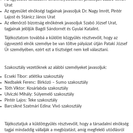
Urat
Az egyesület elnökségi tagjainak javasoljuk Dr. Nagy Imrét, Pintér
Lajost és Stánicz János Urat
Az ellenőrző bizottság elnökének javasoljuk Szabó József Urat,
tagjainak jelöljük Bagdi Sándornét és Gyulai Katalint.
Tájékoztatom továbbá a küldött közgyűlés résztvevőit, hogy az
ügyvezető elnök személye be van töltve pályázat útján Pataki József
Úr személyében, ezért ezt a tisztséget nem kell választani.
Szakosztály vezetőknek az alábbi személyeket javasoljuk:
Ecseki Tibor: atlétika szakosztály
Nedbalek Ferenc: Birkózó – Sumo szakosztály
Tóth Viktor: Kosárlabda szakosztály
Ulviczki Mihály: Súlyemelő szakosztály
Pintér Lajos: Teke szakosztály
Barcsikné Szatmári Edina: Vívó szakosztály
Tájékoztatjuk a küldöttgyűlés résztvevőit, hogy a társadalmi elnökség
tagjai mindaddig vállalják a megbízatást, amíg megfelelő utódlásról