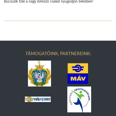
Búcsúzik tőle a nagy birkózó család nyugodjon békében!
TÁMOGATÓINK, PARTNEREINK: