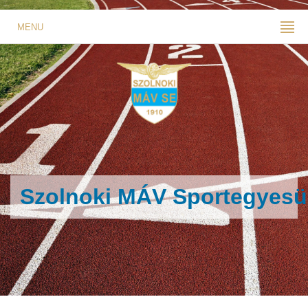
MENU
Szolnoki MÁV Sportegyesü