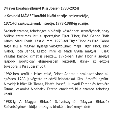
94 éves korában elhunyt Kiss József (1930-2024)
a Szolnoki MÁV SE korábbi kiváló edzője,
szakvezetője,
1971-től szakosztályunk intézője, 1973-1988-ig edzője.
Szolnok számos, tehetséges birkózója köszönheti személyének, hogy
örökre szerelmes lett a sportágba: Tiger Tibor, Bíró Gábor, Tóth
János, Mádi Gyula, László Imre. 1975-től Tiger Tibor és Bíró Gábor
tagja lett a magyar ifjúsági válogatottnak, majd Tiger Tibor, Bíró
Gábor, Tóth János, László Imre és Mádi Gyula magyar ifjúsági
vasutas bajnoki címet is szerzett. 1976-ban Tiger Tibor a „megye
legjobb sportolója” elismerésben részesült, akinek az edzője
továbbra is Kiss József volt.
1982-ben került a lelkes edző, Felber András a szakosztályhoz, aki
egészen 1988-ig végezte az edzői feladatokat Kiss Józseffel együtt.
Neveltjeik közt Kis Tamás, Pintér József, Hunyadi Ferenc és testvére
Tamás, valamint Nedbalek Ferenc emelhető ki a számos tehetség
közül.
1988-ig A Magyar Birkózó Szövetség-nél (Magyar Birkózók
Szövetségének elődje) országos bíróként tevékenykedett.