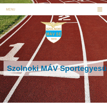
MENU
Szolnoki MÁV Sportegyesü