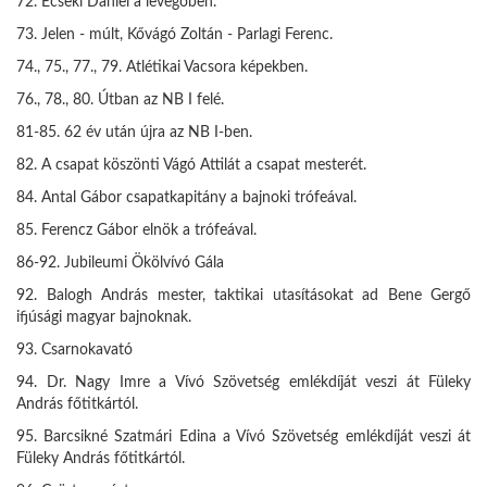
72. Ecseki Dániel a levegőben.
73. Jelen - múlt, Kővágó Zoltán - Parlagi Ferenc.
74., 75., 77., 79. Atlétikai Vacsora képekben.
76., 78., 80. Útban az NB I felé.
81-85. 62 év után újra az NB I-ben.
82. A csapat köszönti Vágó Attilát a csapat mesterét.
84. Antal Gábor csapatkapitány a bajnoki trófeával.
85. Ferencz Gábor elnök a trófeával.
86-92. Jubileumi Ökölvívó Gála
92. Balogh András mester, taktikai utasításokat ad Bene Gergő
ifjúsági magyar bajnoknak.
93. Csarnokavató
94. Dr. Nagy Imre a Vívó Szövetség emlékdíját veszi át Füleky
András főtitkártól.
95. Barcsikné Szatmári Edina a Vívó Szövetség emlékdíját veszi át
Füleky András főtitkártól.