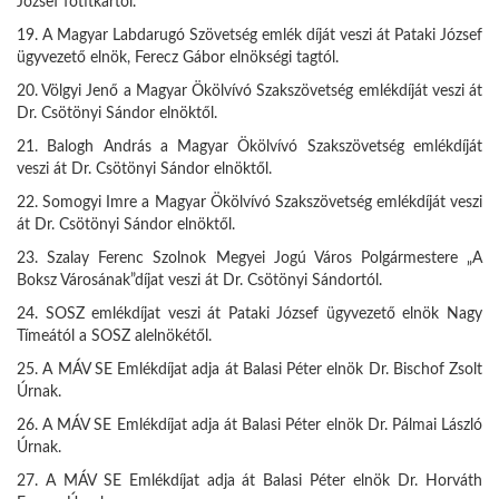
József főtitkártól.
19. A Magyar Labdarugó Szövetség emlék díját veszi át Pataki József
ügyvezető elnök, Ferecz Gábor elnökségi tagtól.
20. Völgyi Jenő a Magyar Ökölvívó Szakszövetség emlékdíját veszi át
Dr. Csötönyi Sándor elnöktől.
21. Balogh András a Magyar Ökölvívó Szakszövetség emlékdíját
veszi át Dr. Csötönyi Sándor elnöktől.
22. Somogyi Imre a Magyar Ökölvívó Szakszövetség emlékdíját veszi
át Dr. Csötönyi Sándor elnöktől.
23. Szalay Ferenc Szolnok Megyei Jogú Város Polgármestere „A
Boksz Városának”díjat veszi át Dr. Csötönyi Sándortól.
24. SOSZ emlékdíjat veszi át Pataki József ügyvezető elnök Nagy
Tímeától a SOSZ alelnökétől.
25. A MÁV SE Emlékdíjat adja át Balasi Péter elnök Dr. Bischof Zsolt
Úrnak.
26. A MÁV SE Emlékdíjat adja át Balasi Péter elnök Dr. Pálmai László
Úrnak.
27. A MÁV SE Emlékdíjat adja át Balasi Péter elnök Dr. Horváth