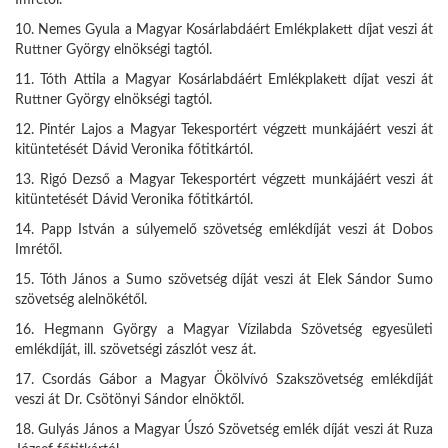
Imrétől.
10. Nemes Gyula a Magyar Kosárlabdáért Emlékplakett díjat veszi át
Ruttner György elnökségi tagtól.
11. Tóth Attila a Magyar Kosárlabdáért Emlékplakett díjat veszi át
Ruttner György elnökségi tagtól.
12. Pintér Lajos a Magyar Tekesportért végzett munkájáért veszi át
kitüntetését Dávid Veronika főtitkártól.
13. Rigó Dezső a Magyar Tekesportért végzett munkájáért veszi át
kitüntetését Dávid Veronika főtitkártól.
14. Papp István a súlyemelő szövetség emlékdíját veszi át Dobos
Imrétől.
15. Tóth János a Sumo szövetség díját veszi át Elek Sándor Sumo
szövetség alelnökétől.
16. Hegmann György a Magyar Vízilabda Szövetség egyesületi
emlékdíját, ill. szövetségi zászlót vesz át.
17. Csordás Gábor a Magyar Ökölvívó Szakszövetség emlékdíját
veszi át Dr. Csötönyi Sándor elnöktől.
18. Gulyás János a Magyar Úszó Szövetség emlék díját veszi át Ruza