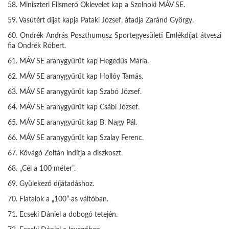
58. Miniszteri Elismerő Oklevelet kap a Szolnoki MÁV SE.
59. Vasútért díjat kapja Pataki József, átadja Zaránd György.
60. Ondrék András Poszthumusz Sportegyesületi Emlékdíjat átveszi
fia Ondrék Róbert.
61. MÁV SE aranygyűrűt kap Hegedűs Mária.
62. MÁV SE aranygyűrűt kap Hollóy Tamás.
63. MÁV SE aranygyűrűt kap Szabó József.
64. MÁV SE aranygyűrűt kap Csábi József.
65. MÁV SE aranygyűrűt kap B. Nagy Pál.
66. MÁV SE aranygyűrűt kap Szalay Ferenc.
67. Kővágó Zoltán indítja a diszkoszt.
68. „Cél a 100 méter”.
69. Gyülekező díjátadáshoz.
70. Fiatalok a „100”-as váltóban.
71. Ecseki Dániel a dobogó tetején.