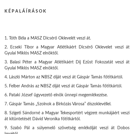
K É P A L Á Í R Á S O K
1. Tóth Béla a MASZ Dicsérő Oklevelét veszi át.
2. Ecseki Tibor a Magyar Atlétikáért Dicsérő Oklevelet veszi át
Gyulai Miklós MASZ elnöktől.
3. Balasi Péter a Magyar Atlétikáért Díj Ezüst Fokozatát veszi át
Gyulai Miklós MASZ elnöktől.
4. László Márton az NBSZ díját veszi át Gáspár Tamás főtitkártól.
5. Felber András az NBSZ díját veszi át Gáspár Tamás főtitkártól.
6. Pataki József ügyvezető elnök ünnepi megemlékezése.
7. Gáspár Tamás „Szolnok a Birkózás Városa” díszoklevéllel.
8. Szigeti Sándorné a Magyar Tekesportért végzett munkájáért veszi
át kitüntetését Dávid Veronika főtitkártól.
9. Szabó Pál a súlyemelő szövetség emlékdíját veszi át Dobos