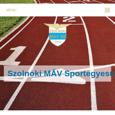
MENU
Szolnoki MÁV Sportegyesü