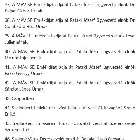
37. A MÁV SE Emlékdíjat adja át Pataki József ügyvezető elnök Dr.
Bajnai Gábor Úrnak.
38. A MÁV SE Emlékdíjat adja át Pataki József ügyvezető elnök Dr.
Gombkötő Béla Úrnak.
39. A MÁV SE Emlékdíjat adja át Pataki József ügyvezető elnök Lévai
Juliannának.
40. A MÁV SE Emlékdíjat adja át Pataki József ügyvezető elnök
Molnár Lajosnénak.
41. A MÁV SE Emlékdíjat adja át Pataki József ügyvezető elnök
Pakai György Úrnak.
42. A MÁV SE Emlékdíjat adja át Pataki József ügyvezető elnök
Sándor János Úrnak.
43. Csoportkép
44. Szolnokért Emlékérem Ezüst Fokozatát veszi át Kővágóné Szabó
Enikő.
45. Szolnokért Emlékérem Ezüst Fokozatát veszi át Szerencsésné
Szekeres Judit.
46. Szolnok Város Díszoklevelét veszi át Babály László édesapja.