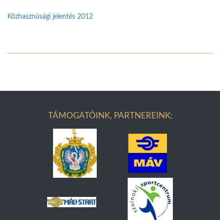
Közhasznúsági jelentés 2012
TÁMOGATÓINK, PARTNEREINK: