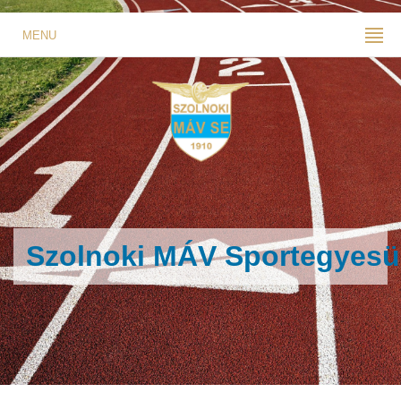
MENU
Szolnoki MÁV Sportegyesü