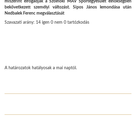
miszerint elfogadják a Szolnoki MÁV Sportegyesület elnökségben
bekövetkezett személyi változást. Sipos János lemondása után
Nedbalek Ferenc megválasztását
Szavazati arány: 14 igen 0 nem 0 tartózkodás
A határozatok hatályosak a mai naptól.