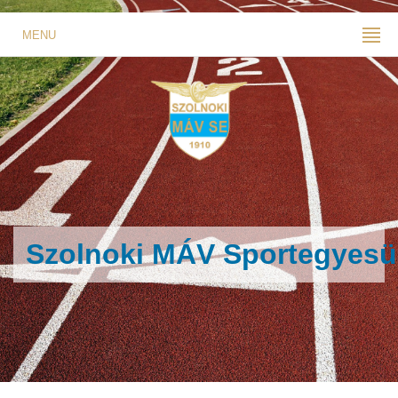
MENU
Szolnoki MÁV Sportegyesü