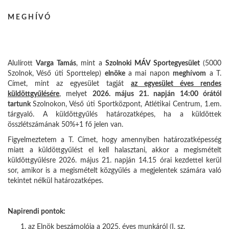
M E G H Í V Ó
Alulírott
Varga Tamás
, mint a
Szolnoki MÁV Sportegyesület
(5000
Szolnok, Véső úti Sporttelep)
elnöke
a mai napon
meghívom
a T.
Címet, mint az egyesület tagját
az egyesület éves rendes
küldöttgyűlésére
,
melyet
2026. május 21. napján 14:00 órától
tartunk
Szolnokon, Véső úti Sportközpont, Atlétikai Centrum, 1.em.
tárgyaló. A küldöttgyűlés határozatképes, ha a küldöttek
összlétszámának 50%+1 fő jelen van.
Figyelmeztetem a T. Címet, hogy amennyiben határozatképesség
miatt a küldöttgyűlést el kell halasztani, akkor a megismételt
küldöttgyűlésre 2026. május 21. napján 14.15 órai kezdettel kerül
sor, amikor is a megismételt közgyűlés a megjelentek számára való
tekintet nélkül határozatképes.
Napirendi pontok:
az Elnök beszámolója a 2025. éves munkáról (I. sz.